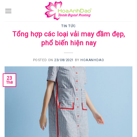
Skip
to
content
TIN TỨC
Tổng hợp các loại vải may đầm đẹp,
phổ biến hiện nay
POSTED ON
23/08/2021
BY
HOAANHDAO
23
Th8