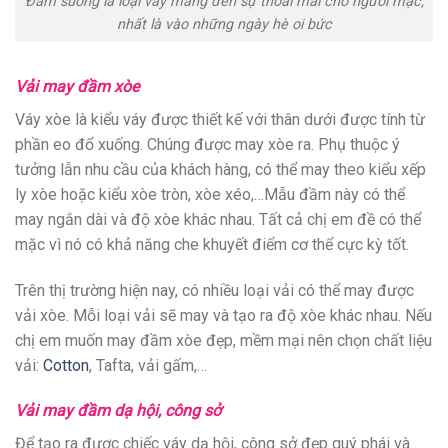
Đầm suông là loại váy mang đến sự thoải mái cho người mặc,
nhất là vào những ngày hè oi bức
Vải may đầm xòe
Váy xòe là kiểu váy được thiết kế với thân dưới được tính từ
phần eo đổ xuống. Chúng được may xòe ra. Phụ thuộc ý
tưởng lẫn nhu cầu của khách hàng, có thể may theo kiểu xếp
ly xòe hoặc kiểu xòe tròn, xòe xéo,…Mẫu đầm này có thể
may ngắn dài và độ xòe khác nhau. Tất cả chị em đề có thể
mặc vì nó có khả năng che khuyết điểm cơ thể cực kỳ tốt.
Trên thị trường hiện nay, có nhiều loại vải có thể may được
vải xòe. Mỗi loại vải sẽ may và tạo ra độ xòe khác nhau. Nếu
chị em muốn may đầm xòe đẹp, mềm mại nên chọn chất liệu
vải:
Cotton
, Tafta, vải gấm,…
Vải may đầm dạ hội, công sở
Để tạo ra được chiếc váy dạ hội, công sở đẹp quý phái và