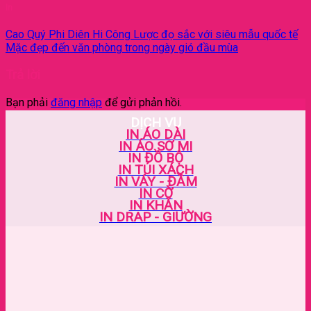
In
Cao Quý Phi Diên Hi Công Lược đọ sắc với siêu mẫu quốc tế
Mặc đẹp đến văn phòng trong ngày gió đầu mùa
Trả lời
Bạn phải
đăng nhập
để gửi phản hồi.
DỊCH VỤ
IN ÁO DÀI
IN ÁO SƠ MI
IN ĐỒ BỘ
IN TÚI XÁCH
IN VÁY - ĐẦM
IN CỜ
IN KHĂN
IN DRAP - GIƯỜNG