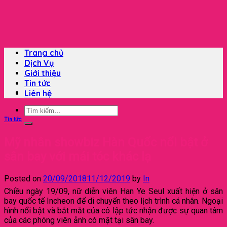
Skip
to
content
Trang chủ
Dịch Vụ
Giới thiệu
Tin tức
Liên hệ
Tìm
kiếm:
Tin tức
Mỹ nhân showbiz Hàn Quốc nổi bật ở
sân bay với mái tóc khác lạ
Posted on
20/09/2018
11/12/2019
by
In
Chiều ngày 19/09, nữ diễn viên Han Ye Seul xuất hiện ở sân
bay quốc tế Incheon để di chuyển theo lịch trình cá nhân. Ngoại
hình nổi bật và bắt mắt của cô lập tức nhận được sự quan tâm
của các phóng viên ảnh có mặt tại sân bay.