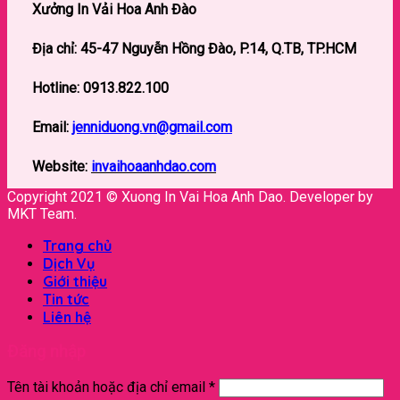
Xưởng In Vải Hoa Anh Đào
Địa chỉ: 45-47
Nguyễn Hồng Đào, P.14, Q.TB, TP.HCM
Hotline:
0913.822.100
Email:
jenniduong.vn@gmail.com
Website:
invaihoaanhdao.com
Copyright 2021 © Xuong In Vai Hoa Anh Dao. Developer by
MKT Team.
Trang chủ
Dịch Vụ
Giới thiệu
Tin tức
Liên hệ
Đăng nhập
Tên tài khoản hoặc địa chỉ email
*