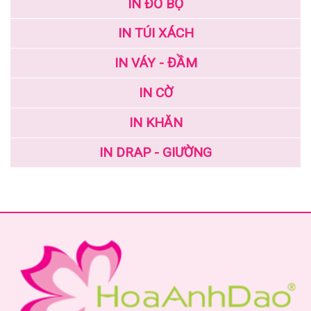
IN ĐỒ BỘ
IN TÚI XÁCH
IN VÁY - ĐẦM
IN CỜ
IN KHĂN
IN DRAP - GIƯỜNG