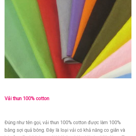
Vải thun 100% cotton
Đúng như tên gọi, vải thun 100% cotton được làm 100%
bằng sợi quả bông. Đây là loại vải có khả năng co giãn và