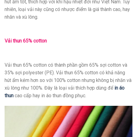
hút ẩm tốt, thích hợp với khí hậu nhiệt đới như Việt Nam. Tuy
nhiên, loại vải này cũng có nhược điểm là giá thành cao, hay
nhăn và xù lông.
Vải thun 65% cotton
Vải thun 65% cotton có thành phần gồm 65% sợi cotton và
35% sợi polyester (PE). Vải thun 65% cotton có khả năng
hút ẩm kém hơn so với 100% cotton nhưng không bị nhăn và
xù lông như 100%. Đây là loại vải thích hợp dùng để
in áo
thun
cao cấp hay in áo thun đồng phục.