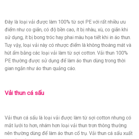
Đây là loại vải được làm 100% từ sợi PE với rất nhiều ưu
điểm như co giãn, có độ bền cao, ít bị nhàu, xù, co giãn khi
sử dụng, ít bị bong tróc hay phai màu họa tiết khi in áo thun.
Tuy vậy, loại vải này có nhược điểm là không thoáng mát và
hút ẩm bằng các loại vải làm từ sợi cotton. Vải thun 100%
PE thường được sử dụng để làm áo thun dùng trong thời
gian ngắn như áo thun quảng cáo.
Vải thun cá sấu
Vải thun cá sấu là loại vải được làm từ sợi cotton nhưng có
mắt lưới to hơn, nhám hơn loại vải thun trơn thông thường
nên thường dùng để làm áo thun cổ trụ. Vải thun cá sấu xuất