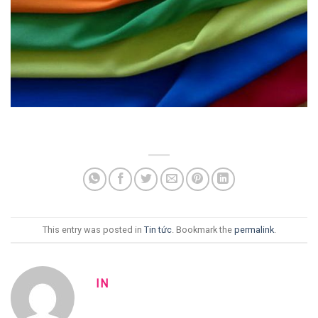
This entry was posted in
Tin tức
. Bookmark the
permalink
.
IN