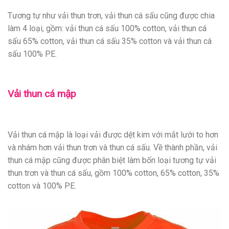
Tương tự như vải thun trơn, vải thun cá sấu cũng được chia
làm 4 loại, gồm: vải thun cá sấu 100% cotton, vải thun cá
sấu 65% cotton, vải thun cá sấu 35% cotton và vải thun cá
sấu 100% PE.
Vải thun cá mập
Vải thun cá mập là loại vải được dệt kim với mắt lưới to hơn
và nhám hơn vải thun trơn và thun cá sấu. Về thành phần, vải
thun cá mập cũng được phân biệt làm bốn loại tương tự vải
thun trơn và thun cá sấu, gồm 100% cotton, 65% cotton, 35%
cotton và 100% PE.