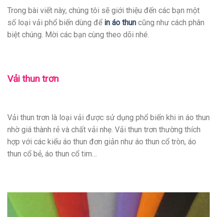
Trong bài viết này, chúng tôi sẽ giới thiệu đến các bạn một
số loại vải phổ biến dùng để
in áo thun
cũng như cách phân
biệt chúng. Mời các bạn cùng theo dõi nhé.
Vải thun trơn
Vải thun trơn là loại vải được sử dụng phổ biến khi in áo thun
nhờ giá thành rẻ và chất vải nhẹ. Vải thun trơn thường thích
hợp với các kiểu áo thun đơn giản như áo thun cổ tròn, áo
thun cổ bẻ, áo thun cổ tim…