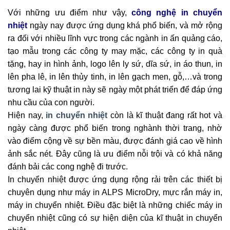
Với những ưu điểm như vậy,
công nghệ in chuyển
nhiệt
ngày nay được ứng dụng khá phổ biến, và mở rộng
ra đối với nhiều lĩnh vực trong các ngành in ấn quảng cáo,
tạo mẫu trong các công ty may mặc, các công ty in quà
tặng, hay in hình ảnh, logo lên ly sứ, dĩa sứ, in áo thun, in
lên pha lê, in lên thủy tinh, in lên gạch men, gỗ,…và trong
tương lai kỹ thuật in này sẽ ngày một phát triển để đáp ứng
nhu cầu của con người.
Hiện nay,
in chuyển nhiệt
còn là kĩ thuật đang rất hot và
ngày càng được phổ biến trong nghành thời trang, nhờ
vào điểm cộng về sự bền màu, được đánh giá cao về hình
ảnh sắc nét. Đây cũng là ưu điểm nỗi trội và có khả năng
đánh bải các cong nghệ đi trước.
In chuyển nhiệt được ứng dụng rộng rải trên các thiết bị
chuyên dụng như máy in ALPS MicroDry, mực rắn máy in,
máy in chuyển nhiệt. Điều đặc biệt là những chiếc máy in
chuyển nhiệt cũng có sự hiện diện của kĩ thuật in chuyển