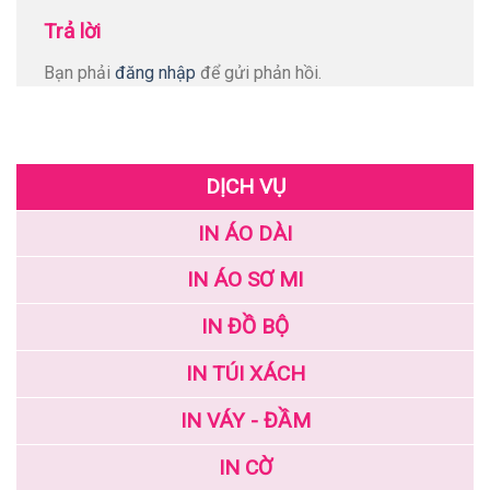
Trả lời
Bạn phải
đăng nhập
để gửi phản hồi.
DỊCH VỤ
IN ÁO DÀI
IN ÁO SƠ MI
IN ĐỒ BỘ
IN TÚI XÁCH
IN VÁY - ĐẦM
IN CỜ