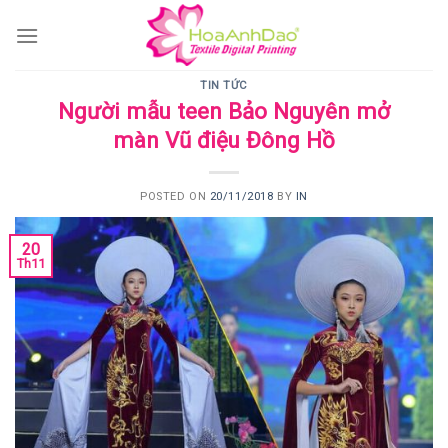
Skip
to
content
TIN TỨC
Người mẫu teen Bảo Nguyên mở
màn Vũ điệu Đông Hồ
POSTED ON
20/11/2018
BY
IN
20
Th11