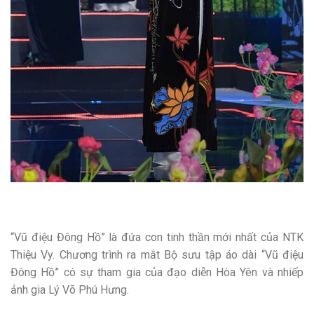
“Vũ điệu Đông Hồ” là đứa con tinh thần mới nhất của NTK
Thiệu Vy. Chương trình ra mắt Bộ sưu tập áo dài “Vũ điệu
Đông Hồ” có sự tham gia của đạo diễn Hòa Yên và nhiếp
ảnh gia Lý Võ Phú Hưng.