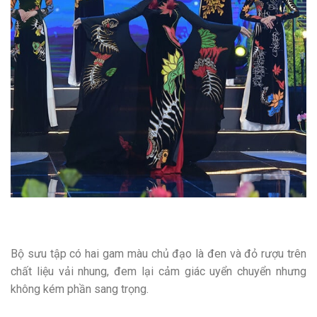
Bộ sưu tập có hai gam màu chủ đạo là đen và đỏ rượu trên
chất liệu vải nhung, đem lại cảm giác uyển chuyển nhưng
không kém phần sang trọng.