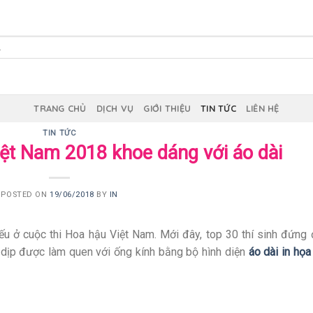
TRANG CHỦ
DỊCH VỤ
GIỚI THIỆU
TIN TỨC
LIÊN HỆ
TIN TỨC
iệt Nam 2018 khoe dáng với áo dài
POSTED ON
19/06/2018
BY
IN
iếu ở cuộc thi Hoa hậu Việt Nam. Mới đây, top 30 thí sinh đứng
dịp được làm quen với ống kính bằng bộ hình diện
áo dài in họa 