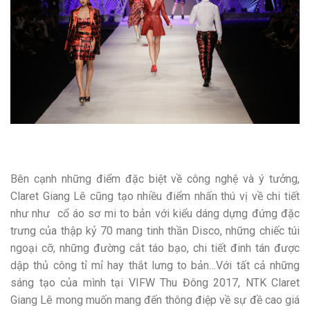
Bên cạnh những điểm đặc biệt về công nghệ và ý tưởng,
Claret Giang Lê cũng tạo nhiều điểm nhấn thú vị về chi tiết
như như cổ áo sơ mi to bản với kiểu dáng dựng đứng đặc
trưng của thập kỷ 70 mang tinh thần Disco, những chiếc túi
ngoại cỡ, những đường cắt táo bạo, chi tiết đinh tán được
dập thủ công tỉ mỉ hay thắt lưng to bản…Với tất cả những
sáng tạo của mình tại VIFW Thu Đông 2017, NTK Claret
Giang Lê mong muốn mang đến thông điệp về sự đề cao giá