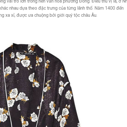
́ng vai trò lớn trong nền văn hóa phương Đông. Điều thú vị là, ở Nh
i khác nhau dựa theo đặc trưng của từng lãnh thổ. Năm 1400 đến
g xa xỉ, được ưa chuộng bởi giới quý tộc châu Âu.