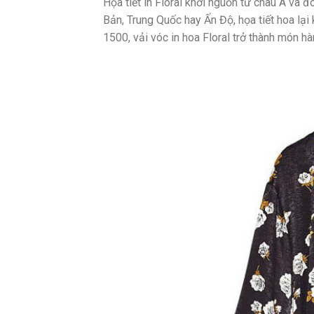
Họa tiết in Floral khởi nguồn từ châu Á và đo
Bản, Trung Quốc hay Ấn Độ, họa tiết hoa lạ
1500, vải vóc in hoa Floral trở thành món hàn