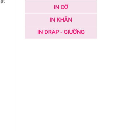
ật
IN CỜ
IN KHĂN
IN DRAP - GIƯỜNG