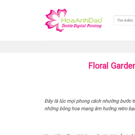
Skip
to
Tìm
content
kiếm:
Floral Garde
Đây là lúc mọi phong cách nhường bước tr
những bông hoa mang âm hưởng retro bạn