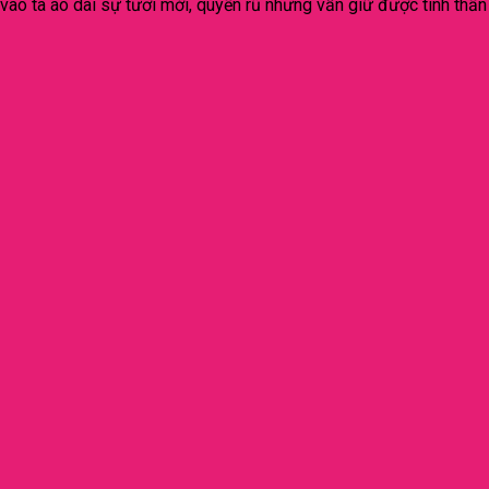
vào tà áo dài sự tươi mới, quyến rũ nhưng vẫn giữ được tinh thần