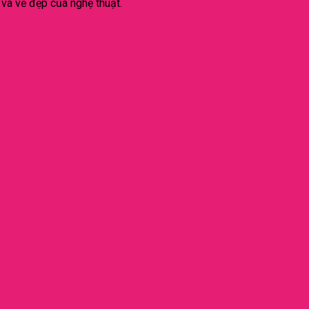
 và vẻ đẹp của nghệ thuật.