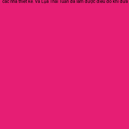
các nhà thiết kế. Và Lụa Thái Tuấn đã làm được điều đó khi đưa 