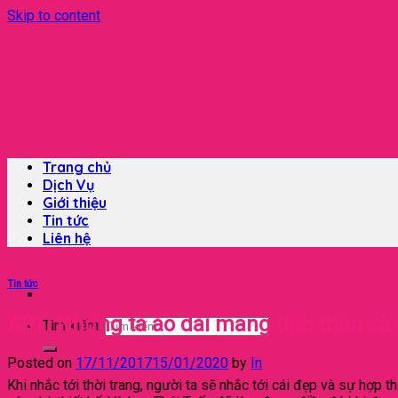
Skip to content
Trang chủ
Dịch Vụ
Giới thiệu
Tin tức
Liên hệ
Tin tức
ART: Những tà áo dài mang tinh thần và
Tìm kiếm:
Posted on
17/11/2017
15/01/2020
by
In
Khi nhắc tới thời trang, người ta sẽ nhắc tới cái đẹp và sự hợp