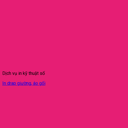
Dịch vụ in kỹ thuật số
In drap giường, áo gối