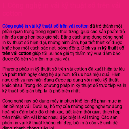
I. Công nghệ in vải kỹ thuật số trên vải
cotton
Công nghệ in vải kỹ thuật số trên vải cotton
đã
trở thành một
phần quan trọng trong ngành thời trang, giúp các sản phẩm trở
nên đa dạng hơn bao giờ hết. Bằng cách ứng dụng công nghệ
in kỹ thuật số hiện đại, những hình ảnh, họa tiết thiết kế được
khắc họa một cách sắc nét, sống động.
Dịch vụ in kỹ thuật số
trên vải cotton
giúp tối ưu hoá giá trị thẩm mỹ vừa đảm bảo
được độ bền và mềm mại của vải.
Phương pháp in kỹ thuật số trên vải cotton đã xuất hiện từ lâu
và phát triển ngày càng hệ đại hơn, tối ưu hoá hiệu quả. Hiện
nay, dịch vụ này hiện đang được áp dụng với nhiều kỹ thuật
khác nhau. Trong đó, phương pháp in kỹ thuật số trực tiếp và in
kỹ thuật số gián tiếp là là phổ biến nhất.
Công nghệ này sử dụng máy in phun khổ lớn để phun mực in
lên bề mặt vải. Dưới sự hỗ trợ của những công nghệ tự động
hoá nên đảm bảo độ chính xác, tiết kiệm thời gian, thích hợp
trên nhiều nền vải khác nhau, đặc biệt là vải trắng. Các sản
phẩm in vải kỹ thuật không chỉ đẹp, bền mà còn vệ sinh dễ
dàng, nhanh chóng, tiện lợi.