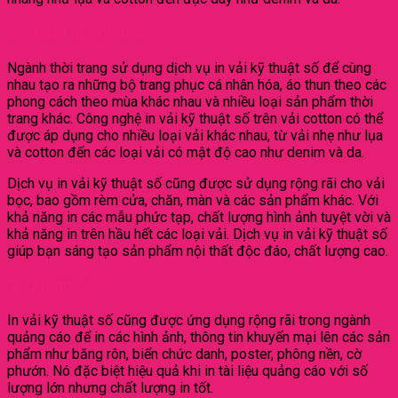
2. Trang trí nội thất
Ngành thời trang sử dụng dịch vụ in vải kỹ thuật số để cùng
nhau tạo ra những bộ trang phục cá nhân hóa, áo thun theo các
phong cách theo mùa khác nhau và nhiều loại sản phẩm thời
trang khác. Công nghệ in vải kỹ thuật số trên vải cotton có thể
được áp dụng cho nhiều loại vải khác nhau, từ vải nhẹ như lụa
và cotton đến các loại vải có mật độ cao như denim và da.
Dịch vụ in vải kỹ thuật số cũng được sử dụng rộng rãi cho vải
bọc, bao gồm rèm cửa, chăn, màn và các sản phẩm khác. Với
khả năng in các mẫu phức tạp, chất lượng hình ảnh tuyệt vời và
khả năng in trên hầu hết các loại vải. Dịch vụ in vải kỹ thuật số
giúp bạn sáng tạo sản phẩm nội thất độc đáo, chất lượng cao.
3. Quảng cáo
In vải kỹ thuật số cũng được ứng dụng rộng rãi trong ngành
quảng cáo để in các hình ảnh, thông tin khuyến mại lên các sản
phẩm như băng rôn, biển chức danh, poster, phông nền, cờ
phướn. Nó đặc biệt hiệu quả khi in tài liệu quảng cáo với số
lượng lớn nhưng chất lượng in tốt.