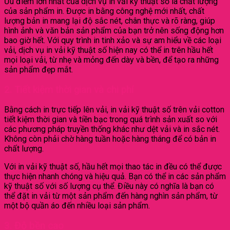
Ưu điểm lớn nhất của dịch vụ in vải kỹ thuật số là chất lượng
của sản phẩm in. Được in bằng công nghệ mới nhất, chất
lượng bản in mang lại độ sắc nét, chân thực và rõ ràng, giúp
hình ảnh và văn bản sản phẩm của bạn trở nên sống động hơn
bao giờ hết. Với quy trình in tinh xảo và sự am hiểu về các loại
vải, dịch vụ in vải kỹ thuật số hiện nay có thể in trên hầu hết
mọi loại vải, từ nhẹ và mỏng đến dày và bền, để tạo ra những
sản phẩm đẹp mắt.
2. Tiết kiệm thời gian và chi phí
Bằng cách in trực tiếp lên vải, in vải kỹ thuật số trên vải cotton
tiết kiệm thời gian và tiền bạc trong quá trình sản xuất so với
các phương pháp truyền thống khác như dệt vải và in sắc nét.
Không còn phải chờ hàng tuần hoặc hàng tháng để có bản in
chất lượng.
Với in vải kỹ thuật số, hầu hết mọi thao tác in đều có thể được
thực hiện nhanh chóng và hiệu quả. Bạn có thể in các sản phẩm
kỹ thuật số với số lượng cụ thể. Điều này có nghĩa là bạn có
thể đặt in vải từ một sản phẩm đến hàng nghìn sản phẩm, từ
một bộ quần áo đến nhiều loại sản phẩm.
3. Độ bền cao