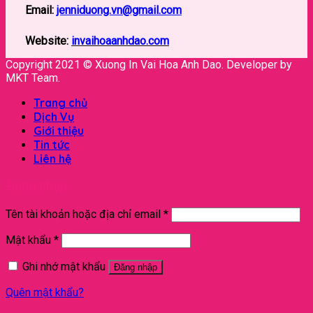
Email:
jenniduong.vn@gmail.com
Website:
invaihoaanhdao.com
Copyright 2021 © Xuong In Vai Hoa Anh Dao. Developer by
MKT Team.
Trang chủ
Dịch Vụ
Giới thiệu
Tin tức
Liên hệ
Đăng nhập
Tên tài khoản hoặc địa chỉ email
*
Mật khẩu
*
Ghi nhớ mật khẩu
Đăng nhập
Quên mật khẩu?